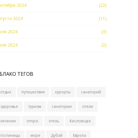
ентября 2024
(22)
вгуста 2024
(11)
юля 2024
(3)
юня 2024
(2)
БЛАКО ТЕГОВ
отдых
путешествия
курорты
санаторий
здоровье
туризм
санатории
отели
лечение
отпуск
отель
Кисловодск
гостиницы
море
Дубай
Европа