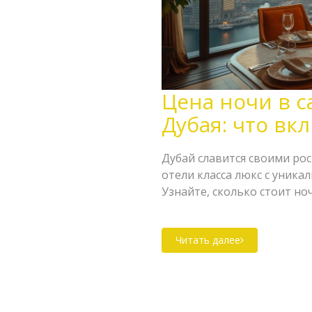
Цена ночи в 
Дубая: что вк
Дубай славится своими ро
отели класса люкс с уник
Узнайте, сколько стоит но
и что делает эти отели ос
личного шеф-повара – эти
Читать далее
требовательных гостей. О
посещении подобных мест 
предложить.