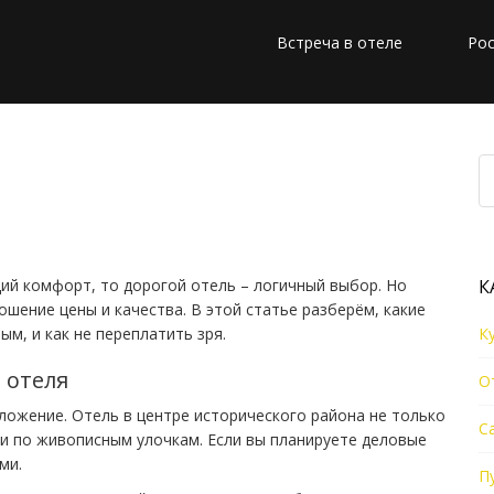
Встреча в отеле
Рос
 важно знать перед
щий комфорт, то дорогой отель – логичный выбор. Но
К
ошение цены и качества. В этой статье разберём, какие
м, и как не переплатить зря.
К
 отеля
О
ложение. Отель в центре исторического района не только
С
ки по живописным улочкам. Если вы планируете деловые
ми.
П