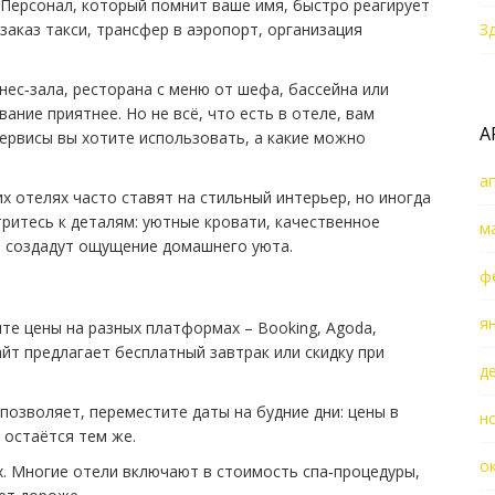
Персонал, который помнит ваше имя, быстро реагирует
заказ такси, трансфер в аэропорт, организация
З
нес‑зала, ресторана с меню от шефа, бассейна или
вание приятнее. Но не всё, что есть в отеле, вам
А
сервисы вы хотите использовать, а какие можно
а
х отелях часто ставят на стильный интерьер, но иногда
итесь к деталям: уютные кровати, качественное
м
а создадут ощущение домашнего уюта.
ф
я
те цены на разных платформах – Booking, Agoda,
йт предлагает бесплатный завтрак или скидку при
д
 позволяет, переместите даты на будние дни: цены в
н
 остаётся тем же.
о
. Многие отели включают в стоимость спа‑процедуры,