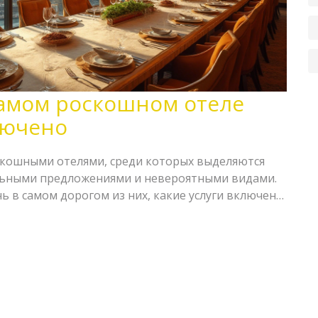
самом роскошном отеле
лючено
скошными отелями, среди которых выделяются
альными предложениями и невероятными видами.
чь в самом дорогом из них, какие услуги включены
обенными. От дизайнерских интерьеров до
 опции не оставят равнодушными даже самых
бзор поможет понять, на что рассчитывать при
и какие дополнительные услуги могут