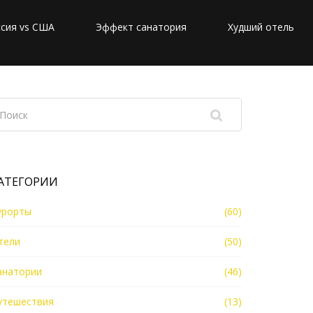
сия vs США
Эффект санатория
Худший отель
АТЕГОРИИ
урорты
(60)
тели
(50)
анатории
(46)
утешествия
(13)