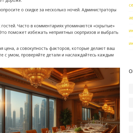
дет дороже.
с
попросите о скидке за несколько ночей. Администраторы
а
 гостей. Часто в комментариях упоминаются «скрытые»
и
. Это поможет избежать неприятных сюрпризов и выбрать
и
ая цена, а совокупность факторов, которые делают ваш
 с умом, проверяйте детали и наслаждайтесь каждым
О