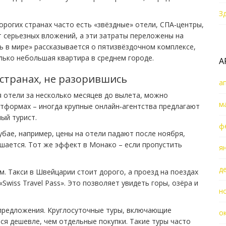
З
рогих странах часто есть «звёздные» отели, СПА‑центры,
т серьезных вложений, а эти затраты переложены на
ль в мире» рассказывается о пятизвёздочном комплексе,
лько небольшая квартира в среднем городе.
А
 странах, не разорившись
а
я отели за несколько месяцев до вылета, можно
м
атформах – иногда крупные онлайн‑агентства предлагают
ый турист.
ф
бае, например, цены на отели падают после ноября,
ьшается. Тот же эффект в Монако – если пропустить
я
д
. Такси в Швейцарии стоит дорого, а проезд на поездах
Swiss Travel Pass». Это позволяет увидеть горы, озёра и
н
 предложения. Круглосуточные туры, включающие
о
тся дешевле, чем отдельные покупки. Такие туры часто