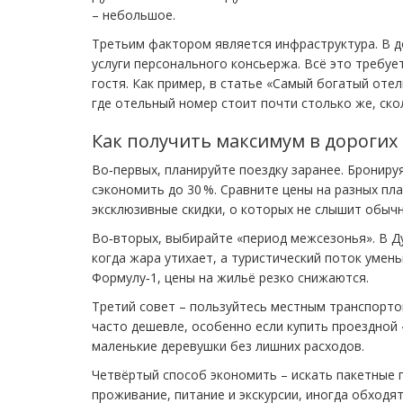
– небольшое.
Третьим фактором является инфраструктура. В до
услуги персонального консьержа. Всё это требуе
гостя. Как пример, в статье «Самый богатый оте
где отельный номер стоит почти столько же, ско
Как получить максимум в дорогих
Во‑первых, планируйте поездку заранее. Брониру
сэкономить до 30 %. Сравните цены на разных пл
эксклюзивные скидки, о которых не слышит обычн
Во‑вторых, выбирайте «период межсезонья». В Ду
когда жара утихает, а туристический поток умен
Формулу‑1, цены на жильё резко снижаются.
Третий совет – пользуйтесь местным транспортом
часто дешевле, особенно если купить проездной «
маленькие деревушки без лишних расходов.
Четвёртый способ экономить – искать пакетные
проживание, питание и экскурсии, иногда обходя