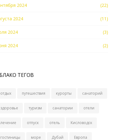
ентября 2024
(22)
вгуста 2024
(11)
юля 2024
(3)
юня 2024
(2)
БЛАКО ТЕГОВ
отдых
путешествия
курорты
санаторий
здоровье
туризм
санатории
отели
лечение
отпуск
отель
Кисловодск
гостиницы
море
Дубай
Европа