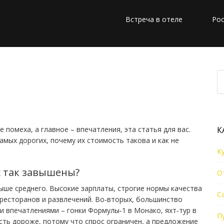
Встреча в отеле
Рос
 туризма: куда стоит
вы платить за комфорт
 помеха, а главное – впечатления, эта статья для вас.
К
амых дорогих, почему их стоимость такова и как не
К
х так завышены?
О
выше среднего. Высокие зарплаты, строгие нормы качества
С
 ресторанов и развлечений. Во‑вторых, большинство
и впечатлениями – гонки Формулы‑1 в Монако, яхт‑тур в
П
сть дороже, потому что спрос ограничен, а предложение