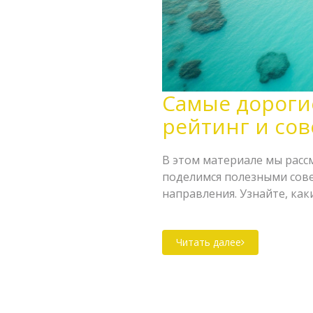
Самые дорогие
рейтинг и со
В этом материале мы расс
поделимся полезными совет
направления. Узнайте, ка
туристов, и как можно сэк
делает эти страны столь 
Читать далее
платить большие деньги з