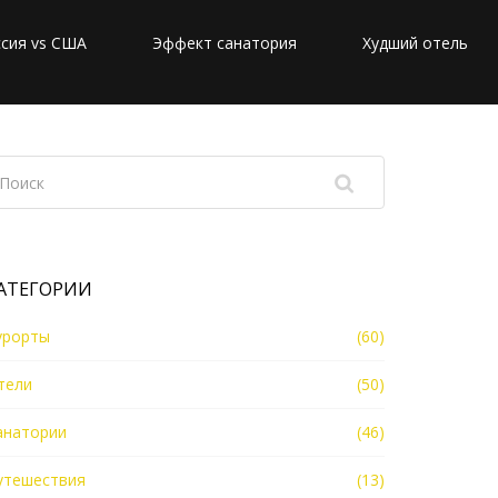
сия vs США
Эффект санатория
Худший отель
АТЕГОРИИ
урорты
(60)
тели
(50)
анатории
(46)
утешествия
(13)