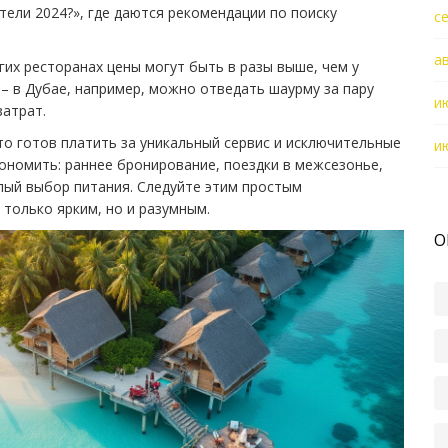
тели 2024?», где даются рекомендации по поиску
с
а
гих ресторанах цены могут быть в разы выше, чем у
– в Дубае, например, можно отведать шаурму за пару
и
затрат.
то готов платить за уникальный сервис и исключительные
и
кономить: раннее бронирование, поездки в межсезонье,
лый выбор питания. Следуйте этим простым
только ярким, но и разумным.
О