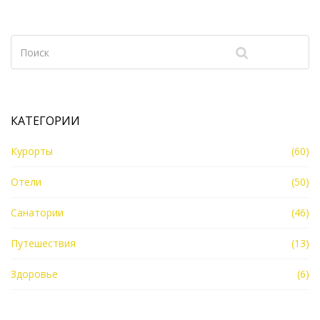
развлечения, а также поделимся полезными
советами для экономных путешественников.
КАТЕГОРИИ
Курорты
(60)
Отели
(50)
Санатории
(46)
Путешествия
(13)
Здоровье
(6)