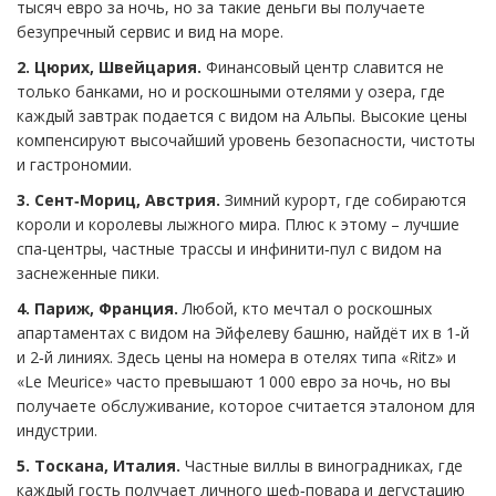
тысяч евро за ночь, но за такие деньги вы получаете
безупречный сервис и вид на море.
2. Цюрих, Швейцария.
Финансовый центр славится не
только банками, но и роскошными отелями у озера, где
каждый завтрак подается с видом на Альпы. Высокие цены
компенсируют высочайший уровень безопасности, чистоты
и гастрономии.
3. Сент‑Мориц, Австрия.
Зимний курорт, где собираются
короли и королевы лыжного мира. Плюс к этому – лучшие
спа‑центры, частные трассы и инфинити‑пул с видом на
заснеженные пики.
4. Париж, Франция.
Любой, кто мечтал о роскошных
апартаментах с видом на Эйфелеву башню, найдёт их в 1‑й
и 2‑й линиях. Здесь цены на номера в отелях типа «Ritz» и
«Le Meurice» часто превышают 1 000 евро за ночь, но вы
получаете обслуживание, которое считается эталоном для
индустрии.
5. Тоскана, Италия.
Частные виллы в виноградниках, где
каждый гость получает личного шеф‑повара и дегустацию