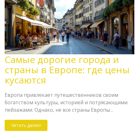
Самые дорогие города и
страны в Европе: где цены
кусаются
Европа привлекает путешественников своим
богатством культуры, историей и потрясающими
пейзажами. Однако, не все страны Европы
одинаковы с точки зрения стоимости жизни. В этой
статье мы обсудим самые дорогие страны и города
Читать далее
Европы, сравним цены на жилье, питание и