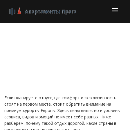
Перекл
навига
Дорогие направления
Европы: роскошные
места, которые стоит
увидеть
Если планируете отпуск, где комфорт и эксклюзивность
стоят на первом месте, стоит обратить внимание на
премиум‑курорты Европы. Здесь цены выше, но и уровень
сервиса, видов и эмоций не имеет себе равных. Ниже
разберём, почему такой отдых дорогой, какие страны в
него входят и как не переплатить зря.