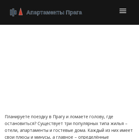
Перекл
навига
Что отличает лучшие
варианты проживания
в Праге – отели,
апартаменты, гостевые
дома
Планируете поездку в Прагу и ломаете голову, где
остановиться? Существует три популярных типа жилья –
отели, апартаменты и гостевые дома. Каждый из них имеет
свои плюсы и минусы, а главное – определённые