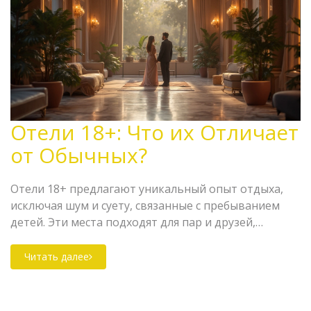
Отели 18+: Что их Отличает
от Обычных?
Отели 18+ предлагают уникальный опыт отдыха,
исключая шум и суету, связанные с пребыванием
детей. Эти места подходят для пар и друзей,
ищущих спокойствие и интимность. Большое
внимание уделяется высококачественным услугам и
Читать далее
атмосфере. Узнайте, что делает такие отели
привлекательными и какие особенности стоит
ожидать.