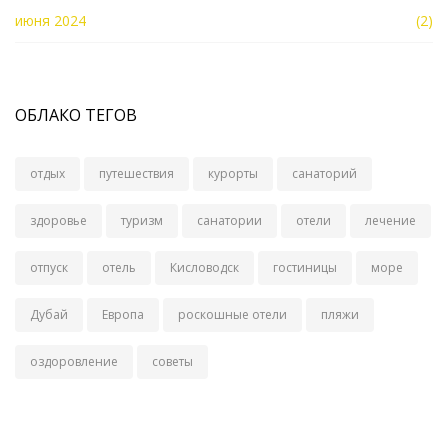
июня 2024
(2)
ОБЛАКО ТЕГОВ
отдых
путешествия
курорты
санаторий
здоровье
туризм
санатории
отели
лечение
отпуск
отель
Кисловодск
гостиницы
море
Дубай
Европа
роскошные отели
пляжи
оздоровление
советы