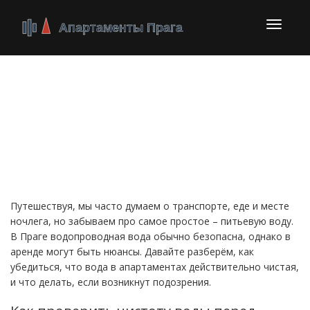
Перекл
навига
Чистая вода в Праге:
практический гид для
гостей апартаментов
Путешествуя, мы часто думаем о транспорте, еде и месте
ночлега, но забываем про самое простое – питьевую воду.
В Праге водопроводная вода обычно безопасна, однако в
аренде могут быть нюансы. Давайте разберём, как
убедиться, что вода в апартаментах действительно чистая,
и что делать, если возникнут подозрения.