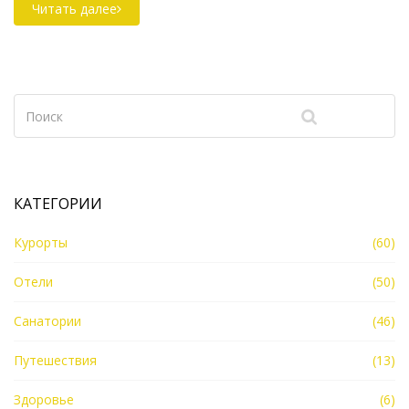
насладиться невероятной красотой природы и
Читать далее
купанием в чистейшей воде. Погрузитесь в
завораживающий мир водных красот и откройте
для себя новые точки на карте мира.
КАТЕГОРИИ
Курорты
(60)
Отели
(50)
Санатории
(46)
Путешествия
(13)
Здоровье
(6)