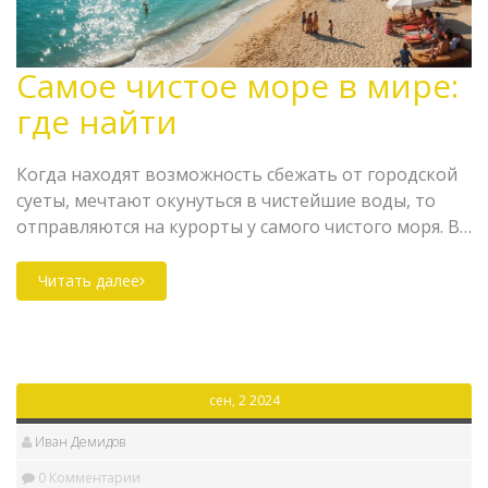
Самое чистое море в мире:
где найти
Когда находят возможность сбежать от городской
суеты, мечтают окунуться в чистейшие воды, то
отправляются на курорты у самого чистого моря. В
мире существуют такие места, где чистота воды
поражает даже самых искушенных
Читать далее
путешественников. Вы узнаете, какие курорты
предлагают не только потрясающие виды, но и
кристально чистую воду. Полезные советы помогут
сделать ваш отдых незабываемым, а
сен, 2 2024
дополнительная информация даст возможность
лучше подготовиться к поездке.
Иван Демидов
0 Комментарии