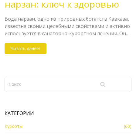
нарзан: ключ к здоровью
Вода нарзан, одно из природных богатств Кавказа,
известна своими целебными свойствами и активно
используется в санаторно-курортном лечении. Она
богата минералами и помогает при разнообразных
заболеваниях, от проблем с пищеварением до
Читать далее
восстановления после стресса. Использование
нарзана может значительно улучшить общее
самочувствие и качество жизни. Эта статья
исследует его воздействие и рассказывает, как
правильно воспользоваться его преимуществами.
Узнайте больше о том, какие блага может принести
вода нарзан вашему здоровью.
КАТЕГОРИИ
Курорты
(60)