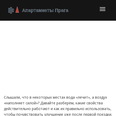
Перекл
навига
Целебные свойства:
практический гид по
выбору
оздоровительных
процедур
Слышали, что в некоторых местах вода «лечит», а воздух
«наполняет силой»? Давайте разберём, какие свойства
действительно работают и как их правильно использовать,
чтобы почувствовать улучшение уже после первой поездки.