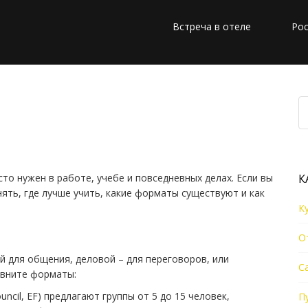
Встреча в отеле
Рос
 Дубае: практический
и экспатов
то нужен в работе, учебе и повседневных делах. Если вы
К
нять, где лучше учить, какие форматы существуют и как
К
О
й для общения, деловой – для переговоров, или
С
равните форматы:
ouncil, EF) предлагают группы от 5 до 15 человек,
П