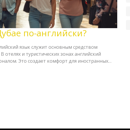
Дубае по-английски?
глийский язык служит основным средством
В отелях и туристических зонах английский
оналом. Это создает комфорт для иностранных
легко общаться по важным вопросам. В статье
сти использования английского языка в Дубае и
ты для путешественников.