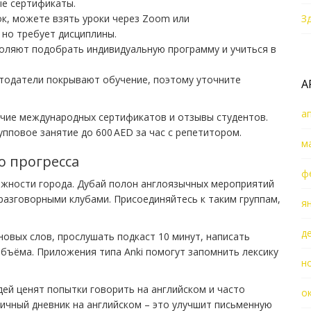
е сертификаты.
бок, можете взять уроки через Zoom или
З
 но требует дисциплины.
воляют подобрать индивидуальную программу и учиться в
отодатели покрывают обучение, поэтому уточните
А
а
ичие международных сертификатов и отзывы студентов.
упповое занятие до 600 AED за час с репетитором.
м
о прогресса
ф
ожности города. Дубай полон англоязычных мероприятий
 разговорными клубами. Присоединяйтесь к таким группам,
я
д
овых слов, прослушать подкаст 10 минут, написать
объёма. Приложения типа Anki помогут запомнить лексику
н
ей ценят попытки говорить на английском и часто
о
ичный дневник на английском – это улучшит письменную