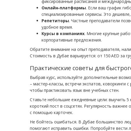
фиксированные расписания и международны
Онлайн‑платформы
. Если ваш график ги
специализированные сервисы. Это дешевле,
Репетиторы
. Частные преподаватели поз
удобное время.
Курсы в компаниях
. Многие крупные раб
корпоративные предложения.
Обратите внимание на опыт преподавателя, нал
Стоимость в Дубае варьируется: от 150 AED за гр
Практические советы для быстрог
Выбрав курс, используйте дополнительные возм
– мастер‑классы, встречи экспатов, коворкинги с
чтобы практиковать язык вне учебных стен.
Ставьте небольшие ежедневные цели: выучить 5 н
короткий пост в соцсетях. Регулярность важнее 
с помощью карточек.
Не бойтесь ошибаться. В Дубае большинство люд
помогают исправить ошибки. Попробуйте вести л