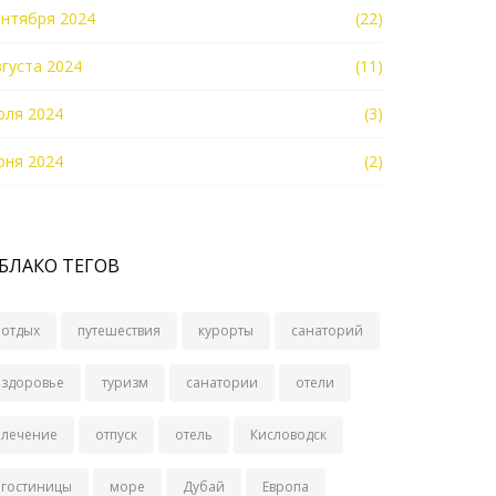
ентября 2024
(22)
вгуста 2024
(11)
юля 2024
(3)
юня 2024
(2)
БЛАКО ТЕГОВ
отдых
путешествия
курорты
санаторий
здоровье
туризм
санатории
отели
лечение
отпуск
отель
Кисловодск
гостиницы
море
Дубай
Европа