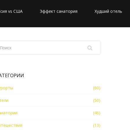
сия vs США
Эффект санатория
Худший отель
АТЕГОРИИ
урорты
(60)
тели
(50)
анатории
(46)
утешествия
(13)