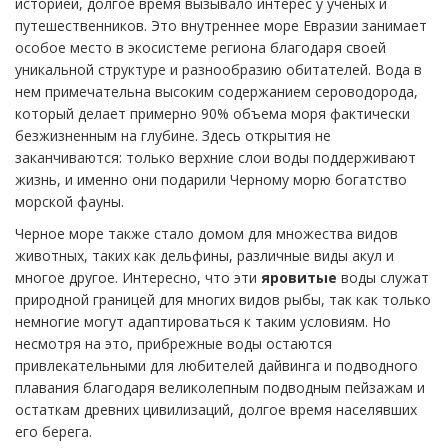
историей, долгое время вызывало интерес у ученых и
путешественников. Это внутреннее море Евразии занимает
особое место в экосистеме региона благодаря своей
уникальной структуре и разнообразию обитателей. Вода в
нем примечательна высоким содержанием сероводорода,
который делает примерно 90% объема моря фактически
безжизненным на глубине. Здесь открытия не
заканчиваются: только верхние слои воды поддерживают
жизнь, и именно они подарили Черному морю богатство
морской фауны.
Черное море также стало домом для множества видов
животных, таких как дельфины, различные виды акул и
многое другое. Интересно, что эти
яровитые
воды служат
природной границей для многих видов рыбы, так как только
немногие могут адаптироваться к таким условиям. Но
несмотря на это, прибрежные воды остаются
привлекательными для любителей дайвинга и подводного
плавания благодаря великолепным подводным пейзажам и
остаткам древних цивилизаций, долгое время населявших
его берега.