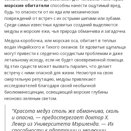
морские обитатели
способны нанести ощутимый вред,
будь то опасности от их яда или механических
повреждений от встреч с их острыми шипами или зубами.
Среди самых известных ядовитых созданий выделяются
медузы и морские ежи, чья природа обманчива и загадочна.
Медуза-коробочка, или морская оса, обитает в теплых
водах Индийского и Тихого океанов. Ее ядовитые щупальца
могут привести к сердечно-сосудистым проблемам и даже
летальному исходу, если не будет своевременной помощи.
Яд этих существ может вызвать паралич, что делает
встречу с ними опасной для жизни. Несмотря на свою
смертельную репутацию, медузы привлекают
исследователей благодаря своей необычной
биолюминесценции, освещающей морские глубины
неоново-зеленым светом.
"Красота медуз столь же обманчива, сколь
и опасна, — предостерегает доктор Х.
Левер из Университета Мэриленда. — Их
способности к адаптации и эволюции