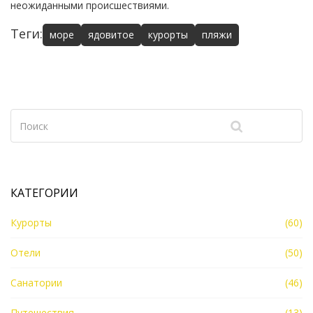
неожиданными происшествиями.
Теги:
море
ядовитое
курорты
пляжи
КАТЕГОРИИ
Курорты
(60)
Отели
(50)
Санатории
(46)
Путешествия
(13)