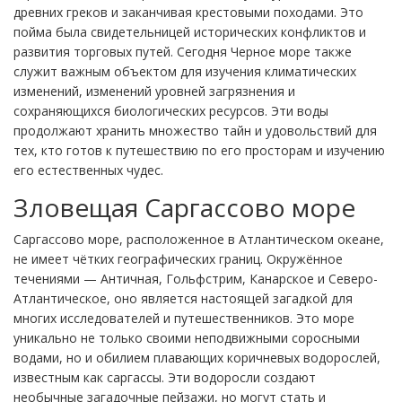
древних греков и заканчивая крестовыми походами. Это
пойма была свидетельницей исторических конфликтов и
развития торговых путей. Сегодня Черное море также
служит важным объектом для изучения климатических
изменений, изменений уровней загрязнения и
сохраняющихся биологических ресурсов. Эти воды
продолжают хранить множество тайн и удовольствий для
тех, кто готов к путешествию по его просторам и изучению
его естественных чудес.
Зловещая Саргассово море
Саргассово море, расположенное в Атлантическом океане,
не имеет чётких географических границ. Окружённое
течениями — Античная, Гольфстрим, Канарское и Северо-
Атлантическое, оно является настоящей загадкой для
многих исследователей и путешественников. Это море
уникально не только своими неподвижными соросными
водами, но и обилием плавающих коричневых водорослей,
известным как саргассы. Эти водоросли создают
необычные загадочные пейзажи, но могут стать и