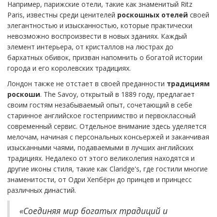
Например, парижские отели, такие как знаменитый Ritz
Paris, известны среди ценителей
роскошных отелей
своей
элегантностью и изысканностью, которые практически
невозможно воспроизвести в новых зданиях. Каждый
элемент интерьера, от кристаллов на люстрах до
бархатных обивок, призван напомнить о богатой истории
города и его королевских традициях.
Лондон также не отстает в своей преданности
традициям
роскоши
. The Savoy, открытый в 1889 году, предлагает
своим гостям незабываемый опыт, сочетающий в себе
старинное английское гостеприимство и первоклассный
современный сервис. Отдельное внимание здесь уделяется
мелочам, начиная с персональных консьержей и заканчивая
изысканными чаями, подаваемыми в лучших английских
традициях. Недалеко от этого великолепия находятся и
другие иконы стиля, такие как Claridge's, где гостили многие
знаменитости, от Одри Хепбёрн до принцев и принцесс
различных династий.
«Соединяя мир богатых традиций и