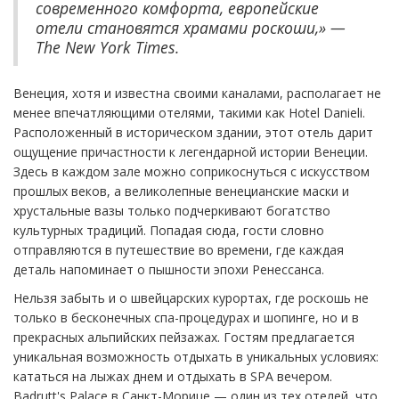
современного комфорта, европейские
отели становятся храмами роскоши,» —
The New York Times.
Венеция, хотя и известна своими каналами, располагает не
менее впечатляющими отелями, такими как Hotel Danieli.
Расположенный в историческом здании, этот отель дарит
ощущение причастности к легендарной истории Венеции.
Здесь в каждом зале можно соприкоснуться с искусством
прошлых веков, а великолепные венецианские маски и
хрустальные вазы только подчеркивают богатство
культурных традиций. Попадая сюда, гости словно
отправляются в путешествие во времени, где каждая
деталь напоминает о пышности эпохи Ренессанса.
Нельзя забыть и о швейцарских курортах, где роскошь не
только в бесконечных спа-процедурах и шопинге, но и в
прекрасных альпийских пейзажах. Гостям предлагается
уникальная возможность отдыхать в уникальных условиях:
кататься на лыжах днем и отдыхать в SPA вечером.
Badrutt's Palace в Санкт-Морице — один из тех отелей, что