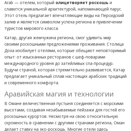
Arab — отелем, который
олицетворяет роскошь
и
славится уникальной архитектурой, напоминающей парус.
Этот отель предлагает впечатляющие виды на Персидский
залив и является символом успеха региона в привлечении
туристов мирового класса.
Катар, другая жемчужина региона, смог удивить мир
своими роскошными предложениями проживания. Столица
Доха изобилует отелями, которые обещают неповторимый
опыт: от изысканных ресторанов с шеф-поварами
международного уровня до затейливых спа-процедур.
Будучи страной, которая стремительно развивается, Катар
предлагает уникальный сплав настоящих арабских традиций
и современного комфорта.
Аравийская магия и технологии
В Омане величественная пустыня соединяется с морскими
высотами, создавая незабываемые пейзажи для гостей его
роскошных курортов. Несмотря на свою относительную
скромность в сравнении с другими странами региона, Оман
делает ставку на эко-роскошь. Многие отели здесь