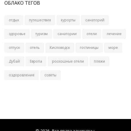
ОБЛАКО ТЕГОВ
отдых
путешествия
курорты
санаторий
здоровье
туризм
санатории
отели
лечение
отпуск
отель
Кисловодск
гостиницы
море
Дубай
Европа
роскошные отели
пляжи
оздоровление
советы
© 2026. Все права защищены.