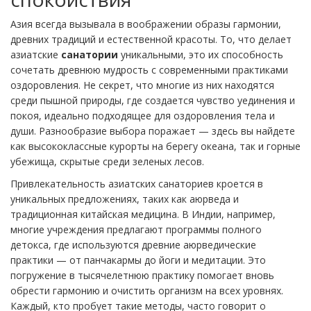
Азия всегда вызывала в воображении образы гармонии,
древних традиций и естественной красоты. То, что делает
азиатские
санатории
уникальными, это их способность
сочетать древнюю мудрость с современными практиками
оздоровления. Не секрет, что многие из них находятся
среди пышной природы, где создается чувство уединения и
покоя, идеально подходящее для оздоровления тела и
души. Разнообразие выбора поражает — здесь вы найдете
как высококлассные курорты на берегу океана, так и горные
убежища, скрытые среди зеленых лесов.
Привлекательность азиатских санаториев кроется в
уникальных предложениях, таких как аюрведа и
традиционная китайская медицина. В Индии, например,
многие учреждения предлагают программы полного
детокса, где используются древние аюрведические
практики — от панчакармы до йоги и медитации. Это
погружение в тысячелетнюю практику помогает вновь
обрести гармонию и очистить организм на всех уровнях.
Каждый, кто пробует такие методы, часто говорит о