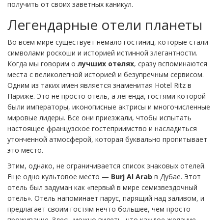
получить от своих заветных каникул.
Легендарные отели планеты
Во всем мире существует немало гостиниц, которые стали
символами роскоши и историей истинной элегантности.
Когда мы говорим о
лучших отелях
, сразу вспоминаются
места с великолепной историей и безупречным сервисом.
Одним из таких имен является знаменитая Hotel Ritz в
Париже. Это не просто отель, а легенда, гостями которой
были императоры, иконописные актрисы и многочисленные
мировые лидеры. Все они приезжали, чтобы испытать
настоящее французское гостеприимство и насладиться
утонченной атмосферой, которая буквально пропитывает
это место.
Этим, однако, не ограничивается список знаковых отелей.
Еще одно культовое место —
Burj Al Arab
в Дубае. Этот
отель был задуман как «первый в мире семизвездочный
отель». Отель напоминает парус, парящий над заливом, и
предлагает своим гостям нечто большее, чем просто
проживание. Здесь можно видеть, что каждое желание