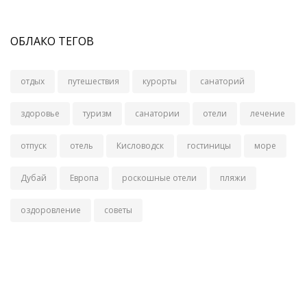
ОБЛАКО ТЕГОВ
отдых
путешествия
курорты
санаторий
здоровье
туризм
санатории
отели
лечение
отпуск
отель
Кисловодск
гостиницы
море
Дубай
Европа
роскошные отели
пляжи
оздоровление
советы