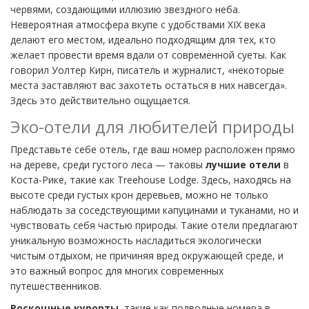
червями, создающими иллюзию звездного неба.
Невероятная атмосфера вкупе с удобствами XIX века
делают его местом, идеально подходящим для тех, кто
желает провести время вдали от современной суеты. Как
говорил Уолтер Кирн, писатель и журналист, «некоторые
места заставляют вас захотеть остаться в них навсегда».
Здесь это действительно ощущается.
Эко-отели для любителей природы
Представьте себе отель, где ваш номер расположен прямо
на дереве, среди густого леса — таковы
лучшие отели
в
Коста-Рике, такие как Treehouse Lodge. Здесь, находясь на
высоте среди густых крон деревьев, можно не только
наблюдать за соседствующими капуцинами и туканами, но и
чувствовать себя частью природы. Такие отели предлагают
уникальную возможность насладиться экологически
чистым отдыхом, не причиняя вред окружающей среде, и
это важный вопрос для многих современных
путешественников.
Роскошные курорты
, такие как подводные номера в