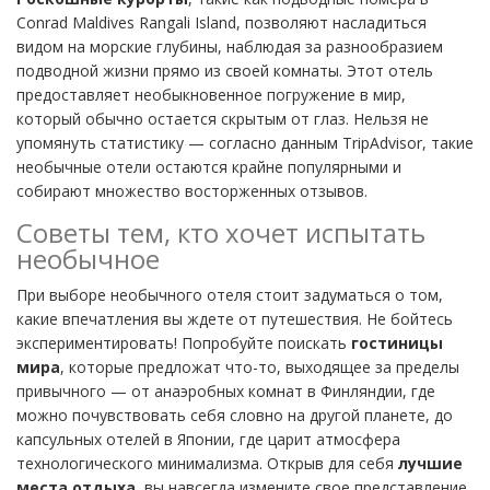
Conrad Maldives Rangali Island, позволяют насладиться
видом на морские глубины, наблюдая за разнообразием
подводной жизни прямо из своей комнаты. Этот отель
предоставляет необыкновенное погружение в мир,
который обычно остается скрытым от глаз. Нельзя не
упомянуть статистику — согласно данным TripAdvisor, такие
необычные отели остаются крайне популярными и
собирают множество восторженных отзывов.
Советы тем, кто хочет испытать
необычное
При выборе необычного отеля стоит задуматься о том,
какие впечатления вы ждете от путешествия. Не бойтесь
экспериментировать! Попробуйте поискать
гостиницы
мира
, которые предложат что-то, выходящее за пределы
привычного — от анаэробных комнат в Финляндии, где
можно почувствовать себя словно на другой планете, до
капсульных отелей в Японии, где царит атмосфера
технологического минимализма. Открыв для себя
лучшие
места отдыха
, вы навсегда измените свое представление