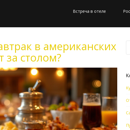
Встреча в отеле
Рос
автрак в американских
т за столом?
К
К
О
С
П