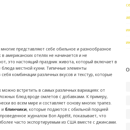
с
а
и
и
, многие представляют себе обильное и разнообразное
к в американских отелях не начинается и не
от, это настоящий праздник живота, который включает в
е блюда местной кухни. Типичные элементы
О
 себя комбинации различных вкусов и текстур, которые
х можно встретить в самых различных вариациях: от
ложных блюд вроде омлетов с добавками. К примеру,
чески во всем мире и составляет основу многих трапез.
я и
блинчики
, которые подаются с обильной порцией
 проведенное журналом Bon Appétit, показывает, что
иболее часто экспортируемым из США вместе с джинсами.