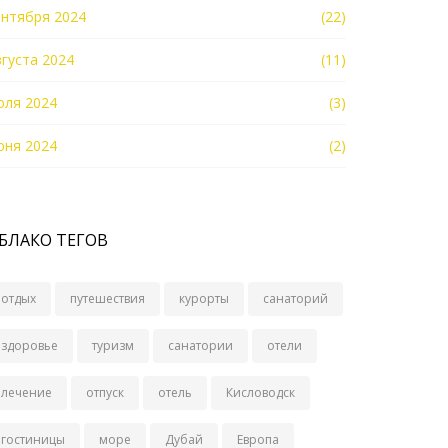
ентября 2024
(22)
вгуста 2024
(11)
юля 2024
(3)
юня 2024
(2)
БЛАКО ТЕГОВ
отдых
путешествия
курорты
санаторий
здоровье
туризм
санатории
отели
лечение
отпуск
отель
Кисловодск
гостиницы
море
Дубай
Европа