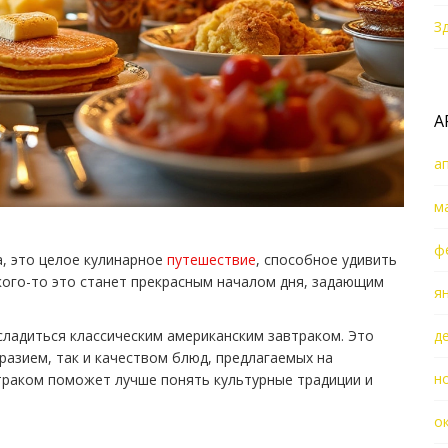
З
А
а
м
ф
а, это целое кулинарное
путешествие
, способное удивить
 кого-то это станет прекрасным началом дня, задающим
я
ладиться классическим американским завтраком. Это
д
разием, так и качеством блюд, предлагаемых на
н
втраком поможет лучше понять культурные традиции и
о