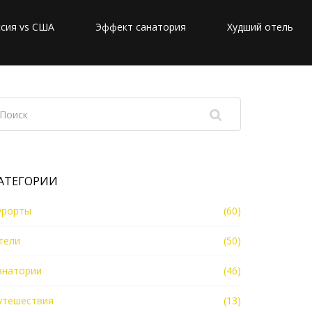
сия vs США
Эффект санатория
Худший отель
АТЕГОРИИ
урорты
(60)
тели
(50)
анатории
(46)
утешествия
(13)