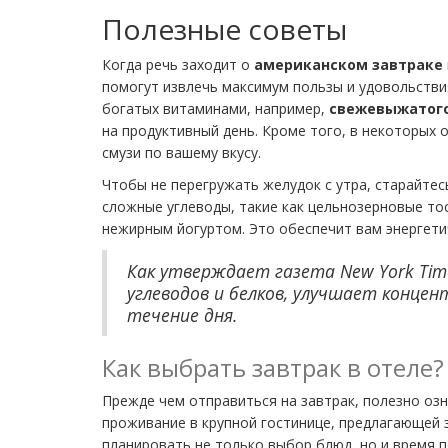
Полезные советы
Когда речь заходит о
американском завтраке
помогут извлечь максимум пользы и удовольствия
богатых витаминами, например,
свежевыжатого
на продуктивный день. Кроме того, в некоторых
смузи по вашему вкусу.
Чтобы не перегружать желудок с утра, старайте
сложные углеводы, такие как цельнозерновые тос
нежирным йогуртом. Это обеспечит вам энергетич
Как утверждает газета New York Tim
углеводов и белков, улучшает конце
течение дня.
Как выбрать завтрак в отеле?
Прежде чем отправиться на завтрак, полезно оз
проживание в крупной гостинице, предлагающей з
планировать не только выбор блюд, но и время 