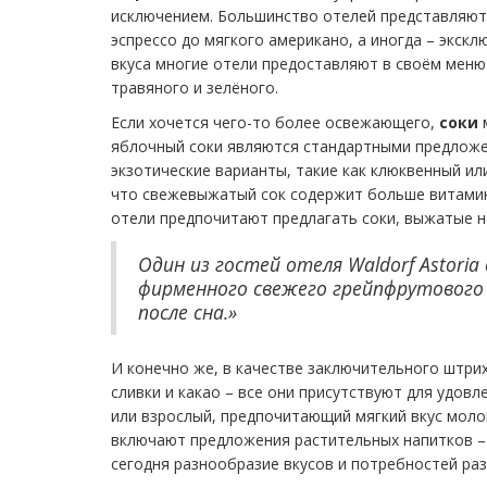
исключением. Большинство отелей представляют 
эспрессо до мягкого американо, а иногда – экск
вкуса многие отели предоставляют в своём меню
травяного и зелёного.
Если хочется чего-то более освежающего,
соки
м
яблочный соки являются стандартными предложе
экзотические варианты, такие как клюквенный и
что свежевыжатый сок содержит больше витамин
отели предпочитают предлагать соки, выжатые н
Один из гостей отеля Waldorf Astori
фирменного свежего грейпфрутового
после сна.»
И конечно же, в качестве заключительного штри
сливки и какао – все они присутствуют для удов
или взрослый, предпочитающий мягкий вкус моло
включают предложения растительных напитков – 
сегодня разнообразие вкусов и потребностей раз