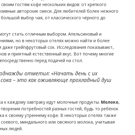
своим гостям кофе нескольких видов: от крепкого
люзивные авторские смеси. Для любителей более нежного
 большой выбор чая, от классического чёрного до
огут стать отличным выбором. Апельсиновый и
ниями, но в некоторых отелях можно найти и более
ли даже грейпфрутовый сок. Исследования показывают,
ов и приятный естественный вкус. Вот почему многие
епосредственно перед подачей на стол.
a однажды отметил: «Начать день с их
 сока – это как оживляюще прохладный душ
ха к каждому завтраку идут молочные продукты.
Молоко
,
летворения потребностей разных гостей, будь то ребёнок
ка к своему утреннему кофе. В некоторых отелях также
соевого, миндального или овсяного молока, учитывая
ных людей.