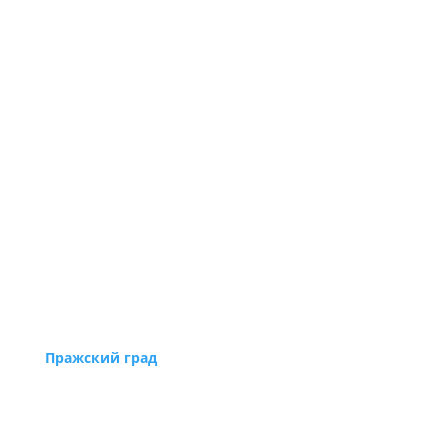
Пражский град