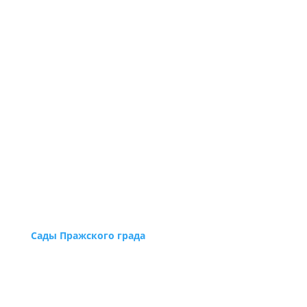
Сады Пражского града